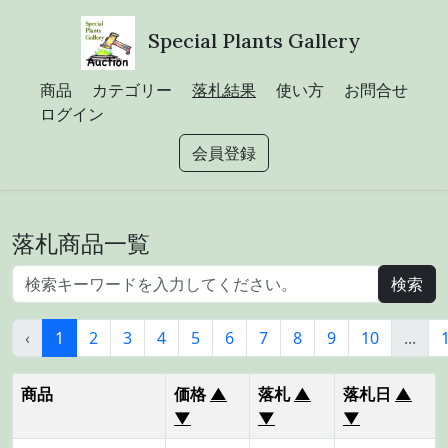
Special Plants Gallery
商品
カテゴリー
落札結果
使い方
お問合せ
ログイン
会員登録
落札商品一覧
‹
1
2
3
4
5
6
7
8
9
10
...
商品
価格
▲
落札
▲
落札日
▲
▼
▼
▼