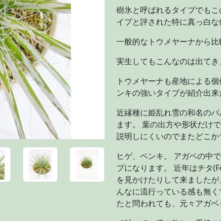
樹氷と呼ばれるタイプでもこ
イプと評された特に真っ白な
一般的なトウメヤーナから比
実生してもこんなのは出てき
トウメヤーナも産地による個
ンキの強いタイプが紹介出来
近縁種に姫乱れ雪の和名のパ
ます。 葉の出方や形状だけ
説明しにくいのでまたどこか
ヒゲ、ペンキ。 アガベの中
プになります。 近年はチタ(
を見かけたりして来ましたが
んなに流行っている感も無く
たと問われても、元々アガベ