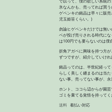
で以って、僕の欲しい系統の
氷なんかも、売ってれば買う
ゲペンキの銘品は早々に販売
児玉姫笹くらい。)
勿論ヒゲペンキだけでは無い
ベが投げ売りされる時代にな
は100円でも要らないのは僕
折角アガベに興味を持つ方が
ずつですが、紹介していけれ
銘品ってのは、半世紀経って
らしく美しく纏まるのは当た
ない事。売ってない事が、永
ホント、ココら辺からが園芸
ゴミを棄てる覚悟を持ってく
送料
着払い対応