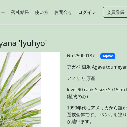
リー
落札結果
使い方
お問合せ
ログイン
会員登録
na 'Jyuhyo'
No.25000187
Agave
アガベ 樹氷 Agave toumeyana
アメリカ 原産
level 90 rank S size S /15
(植物のみ)
1990年代にアメリカから誰
選抜個体です。 ペンキを塗
が纏います。