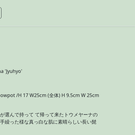
 'Jyuhyo'
cm lowpot /H 17 W25cm (全体) H 9.5cm W 25cm
かが選んで持って て帰って来たトウメヤーナの
り手繰った様な真っ白な肌に素晴らしい長い髭