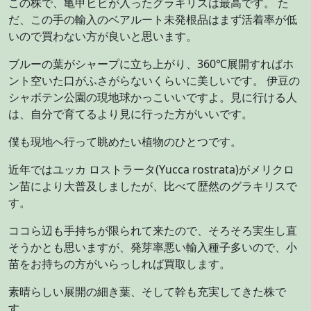
この株で、亀甲ヒビが入ったグラキリスは最高です。 た
だ、この手の輸入のベアルート未発根品はまず活着率が低
いので買わない方が良いと思います。
ブルーの葉がシャープに立ち上がり、360℃展開すればホ
ント空いた口がふさがらないくらいに美しいです。 伊豆の
シャボテン公園の現地球かっこいいですよ。見に行ける人
は、自分で育てるより見に行った方がいいです。
僕も現地へ行って眺めたい植物のひとつです。
近年ではユッカ ロストラータ(Yucca rostrata)がメリクロ
ン苗により大普及しましたが、比べて歴然のグラキリスで
す。
ココら辺も手持ちが限られて来たので、そろそろ実生し直
そうかとも思いますが、発芽率悪い輸入種子多いので、小
苗をお持ちの方がいらっしれば買取します。
素晴らしい展開の細き葉、そして幹も充実してきた株で
す。