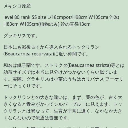
メキシコ原産
level 80 rank SS size L/18cmpot/H98cm W105cm(全体)
H83cm W105cm(植物のみ) 幹の直径13cm
グラキリスです。
日本にも戦後古くから導入されるトックリラン
(Beaucarnea recurvata)に近い仲間です。
和名は銚子蘭です。ストリクタ(Beaucarnea stricta)等とは
幼苗サイズでは本当に見分けがつかないくらい似ていま
す。実際、グラキリスは小苗のうちは
カリバナス フーケリ
ー
にそっくりです。
トックリランとの大きな違いは、まず、葉の色が、古く大
きくなると青みがかってシルバーブルーに見えます。トッ
クリランとは異なって、生育が非常に遅く、なかなか大き
くならないので流通は皆無です。