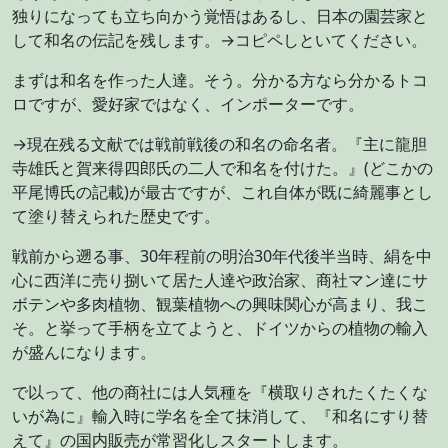
独りになっても立ち向かう覚悟はあるし、日本の園芸家と
して和名の伝記を残します。→コピペしといてください。
まずは和名を作った人達。そう。分かる方なら分かるトコ
ロですが、愛好家ではなく、インポーターです。
→現在残る文献では戦前戦後の和名の命名者。『主に龍胆
寺雄氏と賀来得四郎氏の二人で和名を付けた。』(どこかの
平尾博氏の記載)が最古ですが、これ自体が既に綺麗事とし
て塗り替えられた歴史です。
戦前から遡る事、30年程前の明治30年代後半当時、絹を中
心に西洋に売り捌いて居た人達や政治家、商社マン達にサ
ボテンや多肉植物、観葉植物への興味関心が高まり、我こ
そ。と挙って手柄を立てようと、ドイツからの植物の輸入
が盛んになります。
で以って、他の商社には人気種を『横取りされたくたくな
いが為に』輸入時に学名を全て抹消して、『和名にすり替
えて』の国内販売が常習化しスタートします。