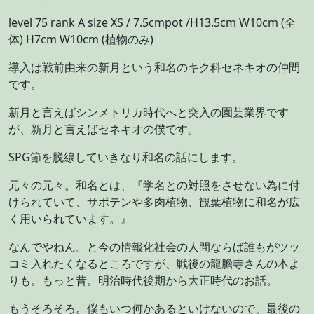
level 75 rank A size XS / 7.5cmpot /H13.5cm W10cm (全
体) H7cm W10cm (植物のみ)
導入は戦前由来の新月という和名のキク科セネキオの仲間
です。
新月と言えばシンメトリカ時代へと突入の園芸業界です
が、新月と言えばセネキオの僕です。
SPG節を脱線していきなり和名の話にします。
元々の元々。和名とは、『学名との対照をさせない為に付
けられていて、サボテンや多肉植物、観葉植物に和名が広
く用いられています。』
なんでやねん。と今の情報化社会の人間ならば誰もがツッ
コミ入れたくなるところですが、戦後の龍膽寺さんの本よ
りも。もっと昔。明治時代後期から大正時代のお話。
もうそろそろ。僕もいつ何かあるといけないので、最後の