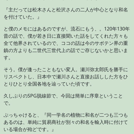
『主だっては松木さんと松沢さんの二人が中心となり和名
を付けていた。』
と僕のメモにはあるのですが、流石にもう、。120年130年
昔の話で、僕が若き日に直接聞いた話をしてくれた方々も
全て他界されているので、ココの話は今のサボテン界の重
鎮の方よりも二世代三世代上の話でご存じないかと思いま
す。
そう。僕が逢ったこともない変人。瀬川弥太郎氏を勝手に
リスペクトし、日本中で瀬川さんと直接お話しした方をひ
とりひとり全国各地を辿っていた頃です。
久しぶりのSPG脱線節で、今回は簡単に序章ということ
で。
ぶっちゃけると、『同一学名の植物に和名が二つも三つも
あるのは、単純に貿易商社が別々の和名を輸入時に付けて
いる場合が殆どです。』