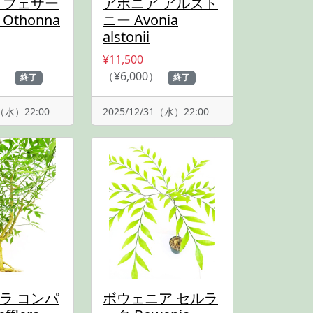
 フェザー
アボニア アルスト
Othonna
ニー Avonia
alstonii
¥11,500
）
（¥6,000）
終了
終了
1（水）22:00
2025/12/31（水）22:00
ラ コンパ
ボウェニア セルラ