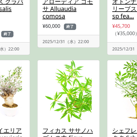
ス クラバ
アローディア コモ
オトンナ
alis
サ Alluaudia
リーブス 
comosa
sp fea...
¥60,000
¥45,700
終了
（¥35,000
終了
2025/12/31（水）22:00
（水）22:00
2025/12/3
イエリア
フィカス ササノハ
シェフレ