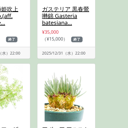
極姫吹上
ガステリア 黒春鶯
(aff.
囀錦 Gasteria
...
batesiana...
¥35,000
）
（¥15,000）
終了
終了
1（水）22:00
2025/12/31（水）22:00