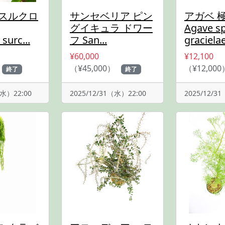
 スルクロ
サンセベリア ピン
アガベ 
グイキュラ ドワー
Agave sp.
surc...
フ San...
gracielae
¥60,000
¥12,100
（¥45,000）
（¥12,000
終了
終了
（水）22:00
2025/12/31（水）22:00
2025/12/3