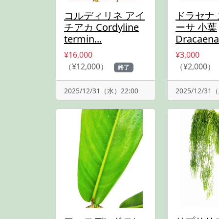
コルディリネ アイ
ドラセナ
チアカ Cordyline
ーサ 小葉
termin...
Dracaena 
¥16,000
¥3,000
（¥12,000）
（¥2,000）
終了
2025/12/31（水）22:00
2025/12/31