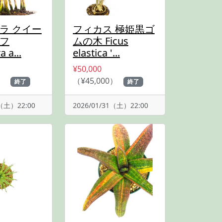
ラ クイー
フィカス 極姫黒ゴ
フ
ムの木 Ficus
a a...
elastica '...
¥50,000
）
（¥45,000）
終了
終了
1（土）22:00
2026/01/31（土）22:00