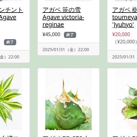
ハンチント
アガベ 笹の雪
アガベ 樹
gave
Agave victoria-
toumey
reginae
'Jyuhyo'
¥45,000
¥20,000
終了
）
（¥20,000
終了
2025/01/31（金）22:00
（金）22:00
2025/01/3