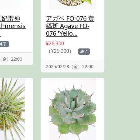
王妃雷神
アガベ FO-076 黄
sthmensis
縞斑 Agave FO-
.
076 'Yello...
¥26,300
終了
（¥25,000）
終了
4（金）22:00
2025/02/28（金）22:00