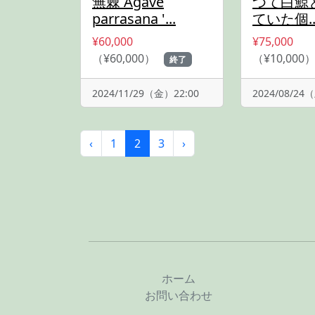
無棘 Agave
つて白鯨
parrasana '...
ていた個..
¥60,000
¥75,000
（¥60,000）
（¥10,000
終了
2024/11/29（金）22:00
2024/08/24
‹
1
2
3
›
ホーム
お問い合わせ