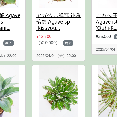
 Agave
アガベ 吉祥冠 鈍覆
アガベ 
is
輪錦 Agave sp
Agave i
ni...
'Kissyou...
'Ouhi-R..
¥12,500
¥35,000
）
（¥10,000）
終了
終了
2025/04/0
（水）22:00
2025/04/04（金）22:00