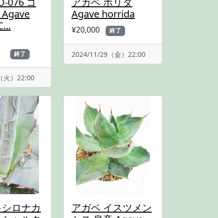
-076 コ
アガベ ホリダ
Agave
Agave horrida
...
¥20,000
終了
）
2024/11/29（金）22:00
終了
1（火）22:00
キシロナカ
アガベ イスツメン