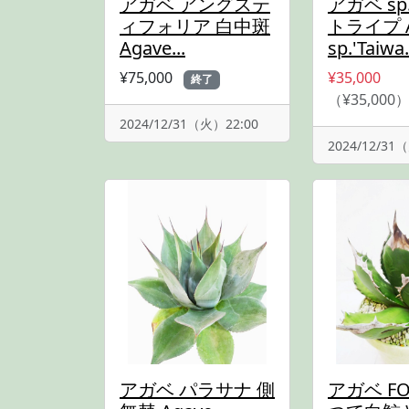
アガベ アングステ
アガベ s
ィフォリア 白中斑
トライプ A
Agave...
sp.'Taiwa.
¥75,000
¥35,000
終了
（¥35,000
2024/12/31（火）22:00
2024/12/31
アガベ パラサナ 側
アガベ FO